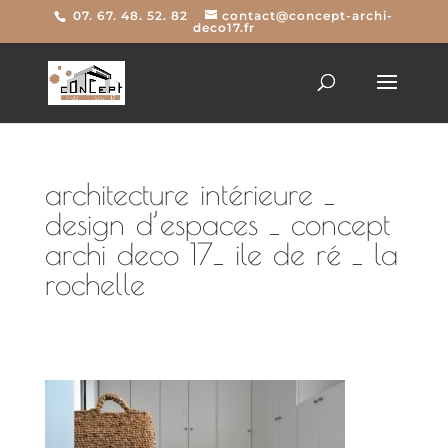
07. 67. 48. 52. 82
contact@concept-archi-
deco17.fr
architecture intérieure _
design d’espaces _ concept
archi deco 17_ ile de ré _ la
rochelle