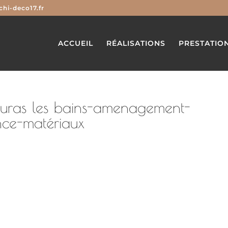
hi-deco17.fr
ACCUEIL
RÉALISATIONS
PRESTATIO
ouras les bains-amenagement-
nce-matériaux