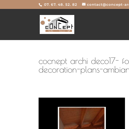
07. 67. 48. 52. 82
contact@concept-arc
cocnept archi deco17- f
decoration-plans-ambia