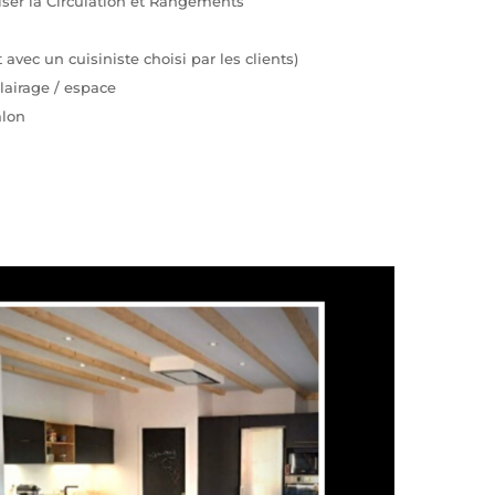
ser la Circulation et Rangements
vec un cuisiniste choisi par les clients)
lairage / espace
alon