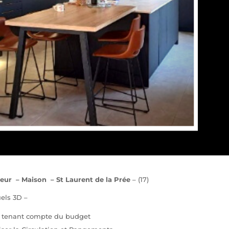
eur – Maison – St Laurent de la Prée
– (17)
els 3D –
, tenant compte du budget