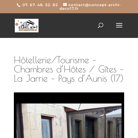
07. 67. 48. 52. 82
contact@concept-archi-
deco17.fr
Hôtellerie/Tourisme –
Chambres d’Hôtes / Gîtes –
La Jarrie – Pays d’Aunis (17)