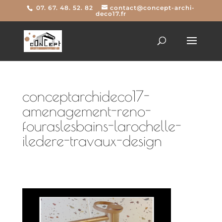
07. 67. 48. 52. 82
contact@concept-archi-
deco17.fr
conceptarchideco17-
amenagement-reno-
fouraslesbains-larochelle-
iledere-travaux-design