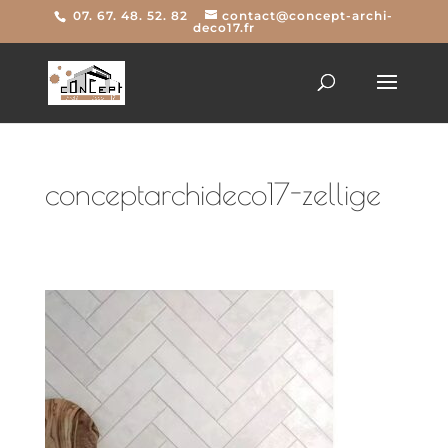
07. 67. 48. 52. 82
contact@concept-archi-
deco17.fr
conceptarchideco17-zellige