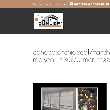
07. 67. 48. 52. 82
contact@concept-arc
conceptarchideco17-archi
maison -nieulsurmer-me