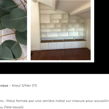
avaux
– Nieul S/Mer (17)
ons : Pièce fermée par une verrière métal sur-mesure pour accueilli
 (Télé-travail)