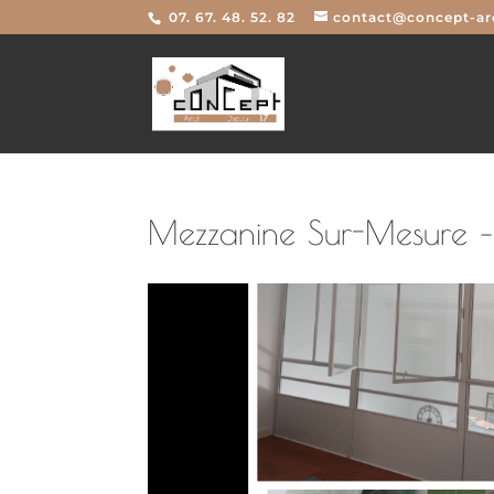
07. 67. 48. 52. 82
contact@concept-arc
Mezzanine Sur-Mesure –