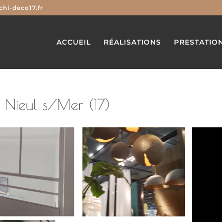
hi-deco17.fr
ACCUEIL
RÉALISATIONS
PRESTATIO
 Nieul s/Mer (17)