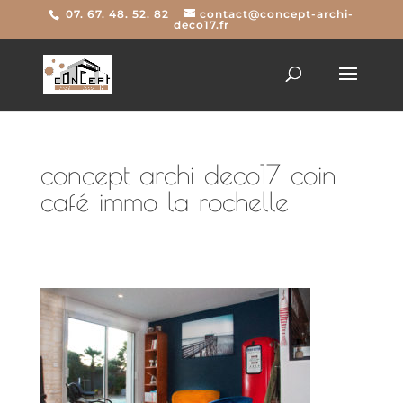
07. 67. 48. 52. 82
contact@concept-archi-
deco17.fr
concept archi deco17 coin
café immo la rochelle