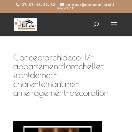
07. 67. 48. 52. 82
contact@concept-archi-
deco17.fr
Conceptarchideco 17-
appartement-larochelle-
frontdemer-
charentemaritime-
amenagement-decoration