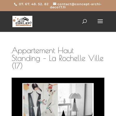
07. 67. 48. 52. 82
contact@concept-archi-
deco17.fr
Appartement Haut
Standing – La Rochelle Ville
(17)