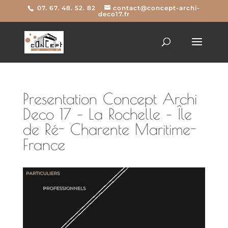
07. 67. 48. 52. 82
contact@concept-archi-
deco17.fr
Presentation Concept Archi
Deco 17 – La Rochelle – Île
de Ré- Charente Maritime-
France
Lecteur
vidéo